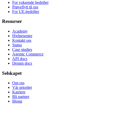
For voksende bedrifter
Prøveflytt til oss
For UE-bedrifter
Ressurser
Academy
Hjelpesenter
Kontakt oss
Status
Case studies
Agentic Commerce
API docs
Design docs
Selskapet
Om oss
Vår prioritet
Karriere
Bli partner
Blogg