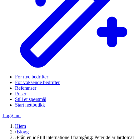
For nye bedrifter
For voksende bedrifter
Referanser
Priser
Still et spørsmål
Start nettbutikk
Logg inn
Hjem
›
Blogg
›
Från en idé till internationell framgång: Peter delar lärdomar