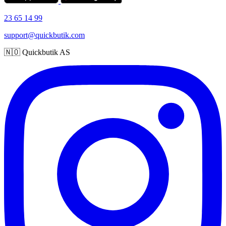
23 65 14 99
support@quickbutik.com
🇳🇴 Quickbutik AS