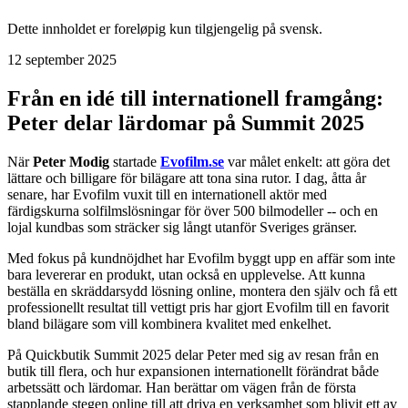
Dette innholdet er foreløpig kun tilgjengelig på svensk.
12 september 2025
Från en idé till internationell framgång:
Peter delar lärdomar på Summit 2025
När
Peter Modig
startade
Evofilm.se
var målet enkelt: att göra det
lättare och billigare för bilägare att tona sina rutor. I dag, åtta år
senare, har Evofilm vuxit till en internationell aktör med
färdigskurna solfilmslösningar för över 500 bilmodeller -- och en
lojal kundbas som sträcker sig långt utanför Sveriges gränser.
Med fokus på kundnöjdhet har Evofilm byggt upp en affär som inte
bara levererar en produkt, utan också en upplevelse. Att kunna
beställa en skräddarsydd lösning online, montera den själv och få ett
professionellt resultat till vettigt pris har gjort Evofilm till en favorit
bland bilägare som vill kombinera kvalitet med enkelhet.
På Quickbutik Summit 2025 delar Peter med sig av resan från en
butik till flera, och hur expansionen internationellt förändrat både
arbetssätt och lärdomar. Han berättar om vägen från de första
stapplande stegen online till att driva en verksamhet som blivit ett av