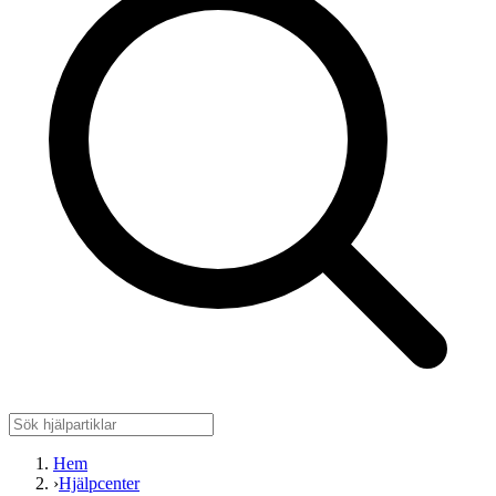
Hem
›
Hjälpcenter