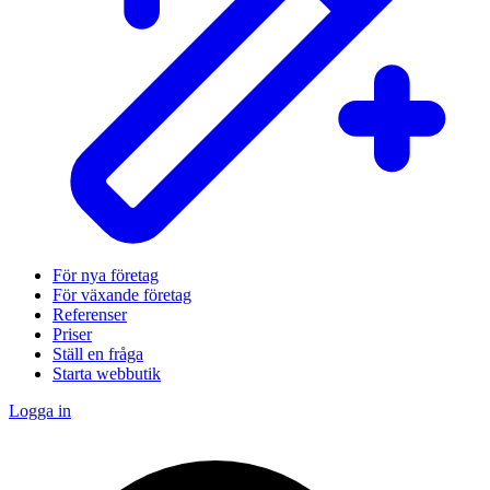
För nya företag
För växande företag
Referenser
Priser
Ställ en fråga
Starta webbutik
Logga in