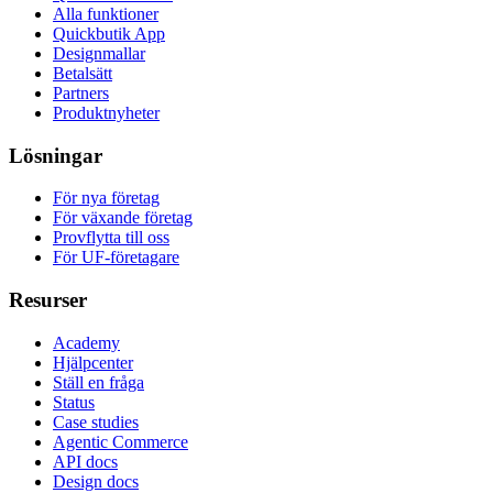
Alla funktioner
Quickbutik App
Designmallar
Betalsätt
Partners
Produktnyheter
Lösningar
För nya företag
För växande företag
Provflytta till oss
För UF-företagare
Resurser
Academy
Hjälpcenter
Ställ en fråga
Status
Case studies
Agentic Commerce
API docs
Design docs