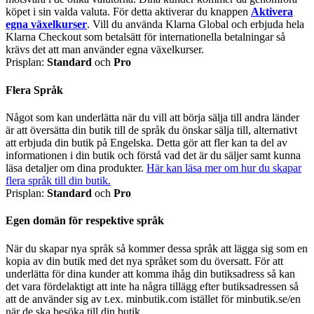
köpet i sin valda valuta. För detta aktiverar du knappen
Aktivera
egna växelkurser
. Vill du använda Klarna Global och erbjuda hela
Klarna Checkout som betalsätt för internationella betalningar så
krävs det att man använder egna växelkurser.
Prisplan:
Standard
och
Pro
Flera Språk
Något som kan underlätta när du vill att börja sälja till andra länder
är att översätta din butik till de språk du önskar sälja till, alternativt
att erbjuda din butik på Engelska. Detta gör att fler kan ta del av
informationen i din butik och förstå vad det är du säljer samt kunna
läsa detaljer om dina produkter.
Här kan läsa mer om hur du skapar
flera språk till din butik.
Prisplan:
Standard
och
Pro
Egen domän för respektive språk
När du skapar nya språk så kommer dessa språk att lägga sig som en
kopia av din butik med det nya språket som du översatt. För att
underlätta för dina kunder att komma ihåg din butiksadress så kan
det vara fördelaktigt att inte ha några tillägg efter butiksadressen så
att de använder sig av t.ex. minbutik.com istället för minbutik.se/en
när de ska besöka till din butik.