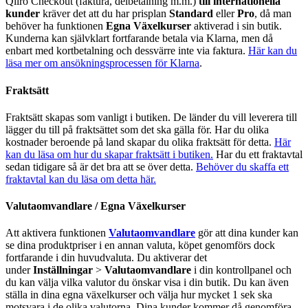
Qliro Checkout (faktura, delbetalning m.m.)
till internationella
kunder
kräver det att du har prisplan
Standard
eller
Pro
, då man
behöver ha funktionen
Egna Växelkurser
aktiverad i sin butik.
Kunderna kan självklart fortfarande betala via Klarna, men då
enbart med kortbetalning och dessvärre inte via faktura.
Här kan du
läsa mer om ansökningsprocessen för Klarna
.
Fraktsätt
Fraktsätt skapas som vanligt i butiken. De länder du vill leverera till
lägger du till på fraktsättet som det ska gälla för. Har du olika
kostnader beroende på land skapar du olika fraktsätt för detta.
Här
kan du läsa om hur du skapar fraktsätt i butiken.
Har du ett fraktavtal
sedan tidigare så är det bra att se över detta.
Behöver du skaffa ett
fraktavtal kan du läsa om detta här.
Valutaomvandlare / Egna Växelkurser
Att aktivera funktionen
Valutaomvandlare
gör att dina kunder kan
se dina produktpriser i en annan valuta, köpet genomförs dock
fortfarande i din huvudvaluta. Du aktiverar det
under
Inställningar
>
Valutaomvandlare
i din kontrollpanel och
du kan välja vilka valutor du önskar visa i din butik. Du kan även
ställa in dina egna växelkurser och välja hur mycket 1 sek ska
motsvara i de olika valutorna. Dina kunder kommer då genomföra