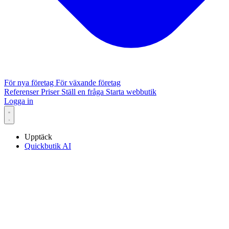
För nya företag
För växande företag
Referenser
Priser
Ställ en fråga
Starta webbutik
Logga in
Upptäck
Quickbutik AI