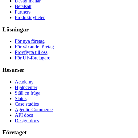
Designmallar
Betalsätt
Partners
Produktnyheter
Lösningar
För nya företag
För växande företag
Provflytta till oss
För UF-företagare
Resurser
Academy
Hjälpcenter
Ställ en fråga
Status
Case studies
Agentic Commerce
API docs
Design docs
Företaget