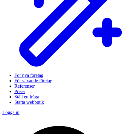
För nya företag
För växande företag
Referenser
Priser
Ställ en fråga
Starta webbutik
Logga in