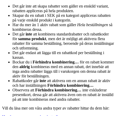
Det går inte att skapa rabatter som gäller en enskild variant,
rabatten appliceras på hela produkten.
Skapar du en rabatt i SEK på en kategori appliceras rabatten
på varje enskild produkt i kategorin.
Har du mer än 1 aktiv rabatt som gäller
Hela beställningen
så
kombineras dessa.
Det går
inte
att kombinera standardrabatter och rabattkoder
för
samma produkt
, men det är möjligt att aktivera flera
rabatter för samma beställning, beroende på deras inställningar
och utformning.
Det går endast att lägga till en rabattkod per beställning i
kassan.
Bockar du i
Förhindra kombinering…
för en rabatt kommer
den
aldrig
kombineras med en annan rabatt, det innebär att
inga andra rabatter läggs till i varukorgen om denna rabatt är
aktiv för beställningen.
Rabattkoder går
inte
att aktivera om en annan rabatt är aktiv
och har inställningen
Förhindra kombinering…
Observera att
Förhindra kombinering…
inte exkluderar
presentkort, dessa går att aktivera även om en rabatt är inställd
på att inte kombineras med andra rabatter.
Vill du läsa mer om våra andra typer av rabatter hittar du dem här: