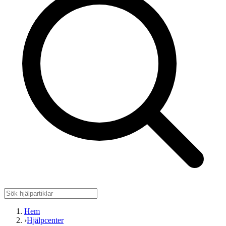
Hem
›
Hjälpcenter