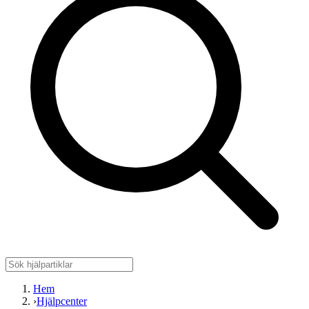
Hem
›
Hjälpcenter