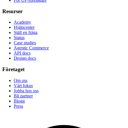
För UF-företagare
Resurser
Academy
Hjälpcenter
Ställ en fråga
Status
Case studies
Agentic Commerce
API docs
Design docs
Företaget
Om oss
Vårt fokus
Jobba hos oss
Bli partner
Blogg
Press