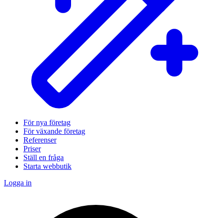
För nya företag
För växande företag
Referenser
Priser
Ställ en fråga
Starta webbutik
Logga in