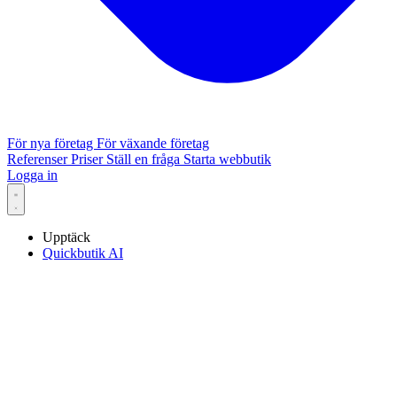
För nya företag
För växande företag
Referenser
Priser
Ställ en fråga
Starta webbutik
Logga in
Upptäck
Quickbutik AI