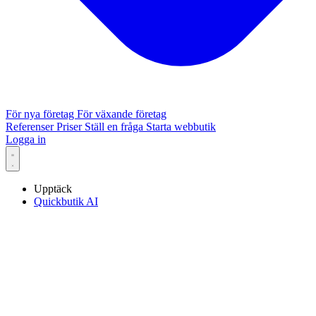
För nya företag
För växande företag
Referenser
Priser
Ställ en fråga
Starta webbutik
Logga in
Upptäck
Quickbutik AI