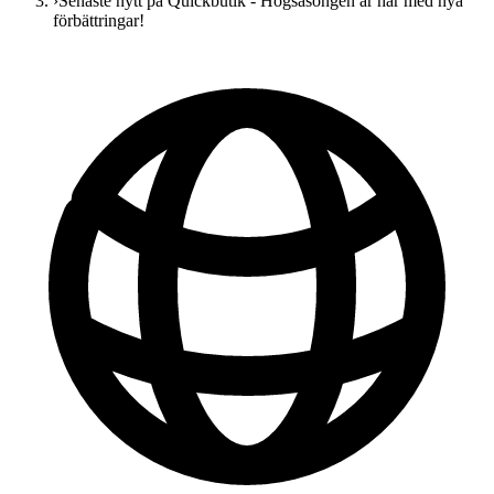
›
Senaste nytt på Quickbutik - Högsäsongen är här med nya
förbättringar!