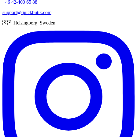
+46 42-400 65 88
support@quickbutik.com
🇸🇪 Helsingborg, Sweden