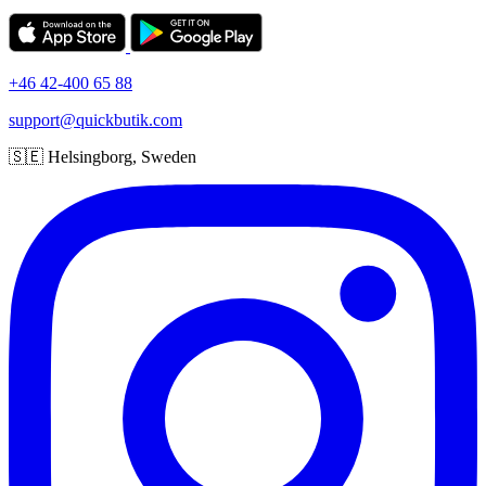
+46 42-400 65 88
support@quickbutik.com
🇸🇪 Helsingborg, Sweden