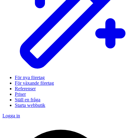
För nya företag
För växande företag
Referenser
Priser
Ställ en fråga
Starta webbutik
Logga in