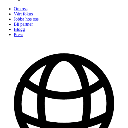
Om oss
Vårt fokus
Jobba hos oss
Bli partner
Blogg
Press