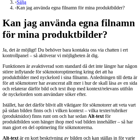
›
Sälja
›
Kan jag använda egna filnamn för mina produktbilder?
Kan jag använda egna filnamn
för mina produktbilder?
Ja, det är möjligt! Du behöver bara kontakta oss via chatten i ert
kontrollpanel – så aktiverar vi möjligheten åt dig.
Funktionen är avaktiverad som standard då det inte längre har någon
större inflytande för sökmotoroptimering kring det att ha
produktbilder med nyckelord i sina filnamn. Anledningen till detta är
för att sökmotorer har avancerat allt mer i hur de skall läsa av en sida
och relaterar därför bild och text ihop med kontext/relevans utifrån
de nyckelorden som användare söker efter.
Istället, har det därför blivit allt viktigare för sökmotorer att veta vart
på sidan bilden finns och i vilken kontext – vilka texter/rubriker
(produktsidor) finns runt om och har sedan
Alt-text
för
produktbilden som hänger ihop med vad bilden innehåller – så har
man gjort en del optimering för sökmotorerna.
Alt-text
är en kort beskrivning av bilden och kan ställas in för varje