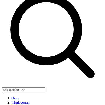
Hem
›
Hjälpcenter