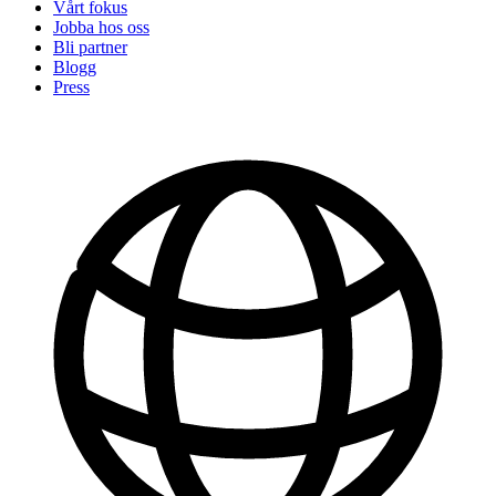
Vårt fokus
Jobba hos oss
Bli partner
Blogg
Press