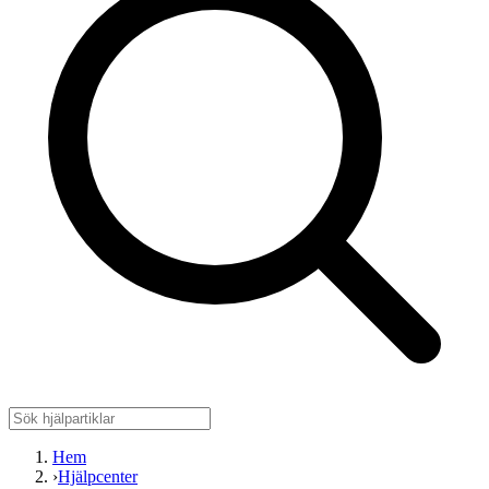
Hem
›
Hjälpcenter