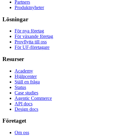
Partners
Produktnyheter
Lösningar
För nya företag
För växande företag
Provflytta till oss
För UF-företagare
Resurser
Academy
Hjälpcenter
Ställ en fråga
Status
Case studies
Agentic Commerce
API docs
Design docs
Företaget
Om oss