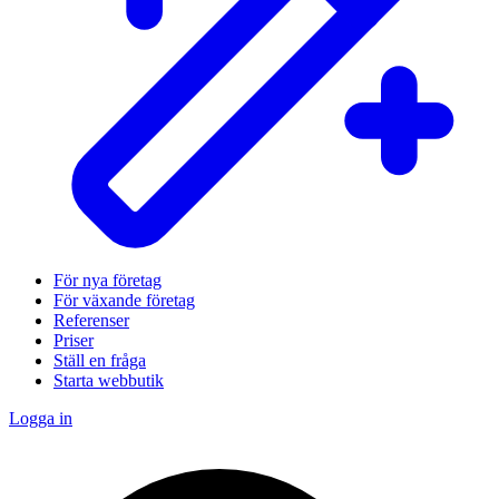
För nya företag
För växande företag
Referenser
Priser
Ställ en fråga
Starta webbutik
Logga in