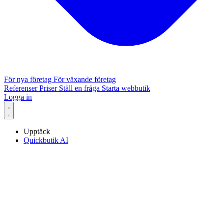
För nya företag
För växande företag
Referenser
Priser
Ställ en fråga
Starta webbutik
Logga in
Upptäck
Quickbutik AI