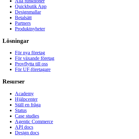
Alla funktioner
Quickbutik App
Designmallar
Betalsätt
Partners
Produktnyheter
Lösningar
För nya företag
För växande företag
Provflytta till oss
För UF-företagare
Resurser
Academy
Hjälpcenter
Ställ en fråga
Status
Case studies
Agentic Commerce
API docs
Design docs