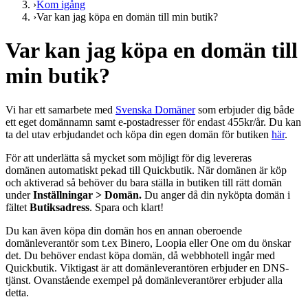
›
Kom igång
›
Var kan jag köpa en domän till min butik?
Var kan jag köpa en domän till
min butik?
Vi har ett samarbete med
Svenska Domäner
som erbjuder dig både
ett eget domännamn samt e-postadresser för endast 455kr/år. Du kan
ta del utav erbjudandet och köpa din egen domän för butiken
här
.
För att underlätta så mycket som möjligt för dig levereras
domänen automatiskt pekad till Quickbutik. När domänen är köp
och aktiverad så behöver du bara ställa in butiken till rätt domän
under
Inställningar
>
Domän.
Du anger då din nyköpta domän i
fältet
Butiksadress
. Spara och klart!
Du kan även köpa din domän hos en annan oberoende
domänleverantör som t.ex Binero, Loopia eller One om du önskar
det. Du behöver endast köpa domän, då webbhotell ingår med
Quickbutik. Viktigast är att domänleverantören erbjuder en DNS-
tjänst. Ovanstående exempel på domänleverantörer erbjuder alla
detta.