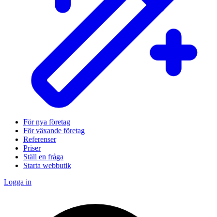
För nya företag
För växande företag
Referenser
Priser
Ställ en fråga
Starta webbutik
Logga in