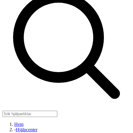
Hem
›
Hjälpcenter