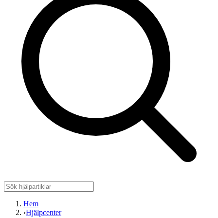
Hem
›
Hjälpcenter