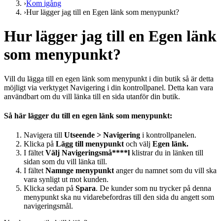
›
Kom igång
›
Hur lägger jag till en Egen länk som menypunkt?
Hur lägger jag till en Egen länk
som menypunkt?
Vill du lägga till en egen länk som menypunkt i din butik så är detta
möjligt via verktyget Navigering i din kontrollpanel. Detta kan vara
användbart om du vill länka till en sida utanför din butik.
Så här lägger du till en egen länk som menypunkt:
Navigera till
Utseende > Navigering
i kontrollpanelen.
Klicka på
Lägg till menypunkt
och välj
Egen länk.
I fältet
Välj Navigeringsmå****l
klistrar du in länken till
sidan som du vill länka till.
I fältet
Namnge menypunkt
anger du namnet som du vill ska
vara synligt ut mot kunden.
Klicka sedan på
Spara
. De kunder som nu trycker på denna
menypunkt ska nu vidarebefordras till den sida du angett som
navigeringsmål.