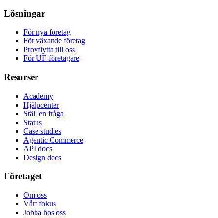
Lösningar
För nya företag
För växande företag
Provflytta till oss
För UF-företagare
Resurser
Academy
Hjälpcenter
Ställ en fråga
Status
Case studies
Agentic Commerce
API docs
Design docs
Företaget
Om oss
Vårt fokus
Jobba hos oss