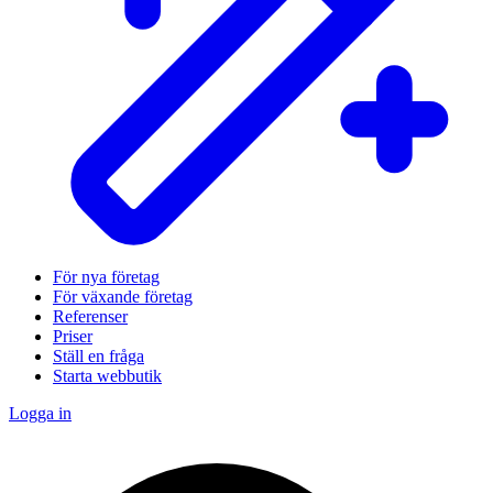
För nya företag
För växande företag
Referenser
Priser
Ställ en fråga
Starta webbutik
Logga in