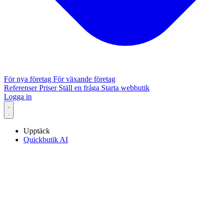
För nya företag
För växande företag
Referenser
Priser
Ställ en fråga
Starta webbutik
Logga in
Upptäck
Quickbutik AI