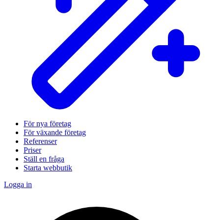
För nya företag
För växande företag
Referenser
Priser
Ställ en fråga
Starta webbutik
Logga in