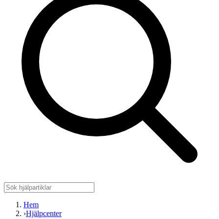
Hem
›
Hjälpcenter