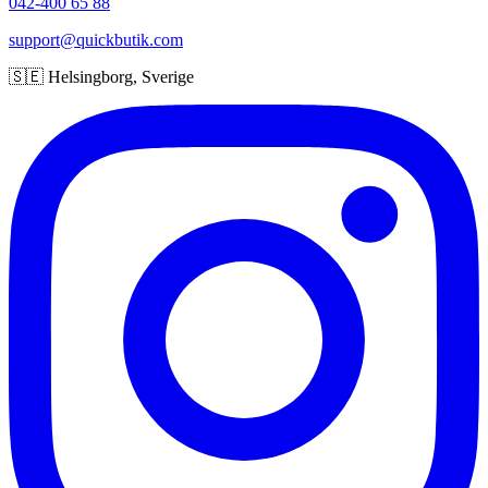
042-400 65 88
support@quickbutik.com
🇸🇪 Helsingborg, Sverige