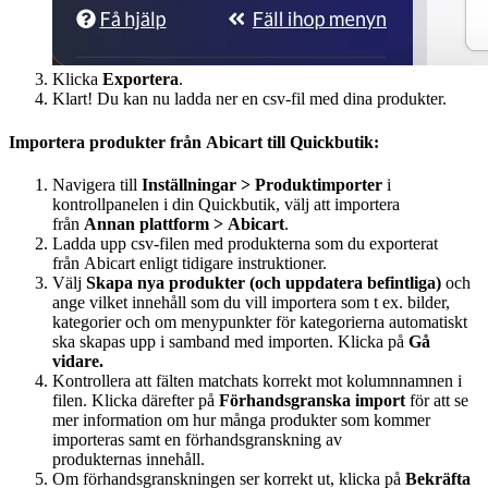
Klicka
Exportera
.
Klart! Du kan nu ladda ner en csv-fil med dina produkter.
Importera produkter från Abicart till Quickbutik:
Navigera till
Inställningar > Produktimporter
i
kontrollpanelen i din Quickbutik, välj att importera
från
Annan plattform > Abicart
.
Ladda upp csv-filen med produkterna som du exporterat
från Abicart enligt tidigare instruktioner.
Välj
Skapa nya produkter (och uppdatera befintliga)
och
ange vilket innehåll som du vill importera som t ex. bilder,
kategorier och om menypunkter för kategorierna automatiskt
ska skapas upp i samband med importen. Klicka på
Gå
vidare.
Kontrollera att fälten matchats korrekt mot kolumnnamnen i
filen. Klicka därefter på
Förhandsgranska import
för att se
mer information om hur många produkter som kommer
importeras samt en förhandsgranskning av
produkternas innehåll.
Om förhandsgranskningen ser korrekt ut, klicka på
Bekräfta