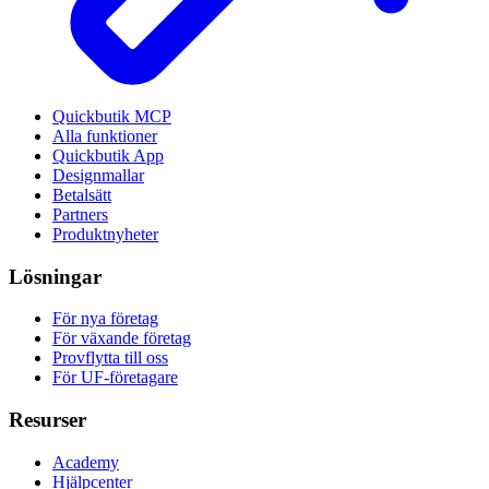
Quickbutik MCP
Alla funktioner
Quickbutik App
Designmallar
Betalsätt
Partners
Produktnyheter
Lösningar
För nya företag
För växande företag
Provflytta till oss
För UF-företagare
Resurser
Academy
Hjälpcenter