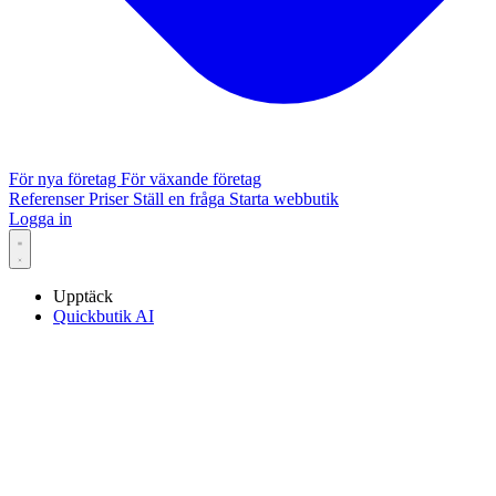
För nya företag
För växande företag
Referenser
Priser
Ställ en fråga
Starta webbutik
Logga in
Upptäck
Quickbutik AI