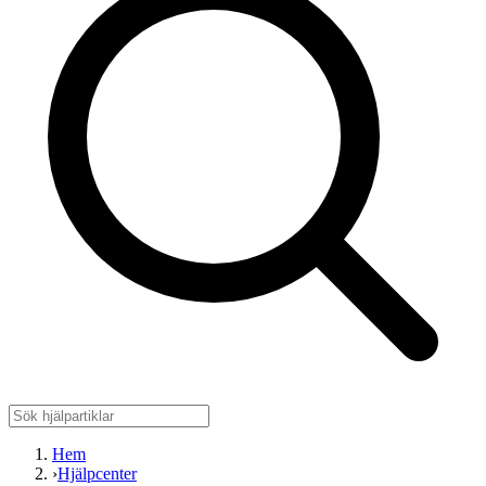
Hem
›
Hjälpcenter