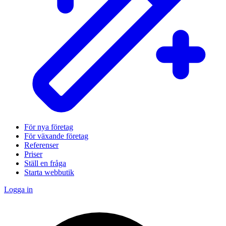
För nya företag
För växande företag
Referenser
Priser
Ställ en fråga
Starta webbutik
Logga in