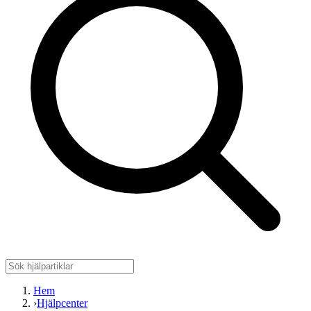
Hem
›
Hjälpcenter