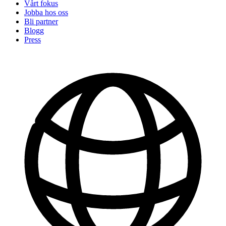
Vårt fokus
Jobba hos oss
Bli partner
Blogg
Press