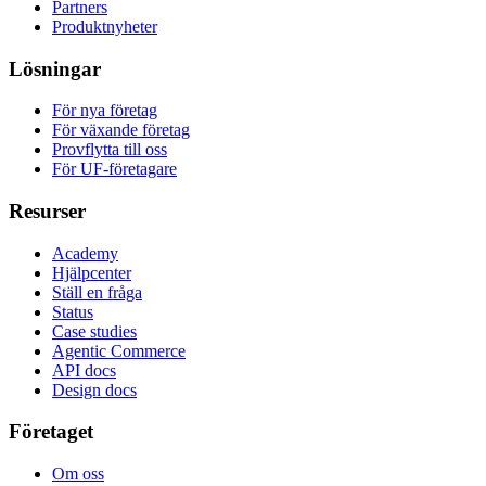
Partners
Produktnyheter
Lösningar
För nya företag
För växande företag
Provflytta till oss
För UF-företagare
Resurser
Academy
Hjälpcenter
Ställ en fråga
Status
Case studies
Agentic Commerce
API docs
Design docs
Företaget
Om oss