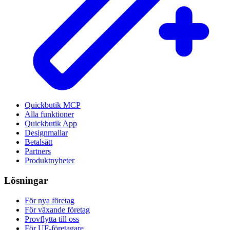
Quickbutik MCP
Alla funktioner
Quickbutik App
Designmallar
Betalsätt
Partners
Produktnyheter
Lösningar
För nya företag
För växande företag
Provflytta till oss
För UF-företagare