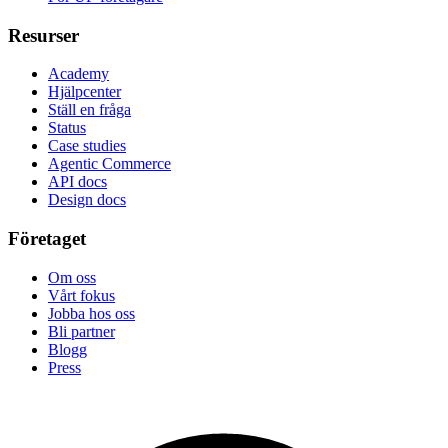
Resurser
Academy
Hjälpcenter
Ställ en fråga
Status
Case studies
Agentic Commerce
API docs
Design docs
Företaget
Om oss
Vårt fokus
Jobba hos oss
Bli partner
Blogg
Press