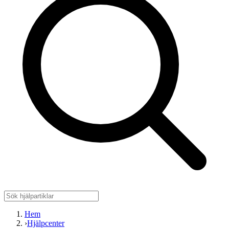
Hem
›
Hjälpcenter