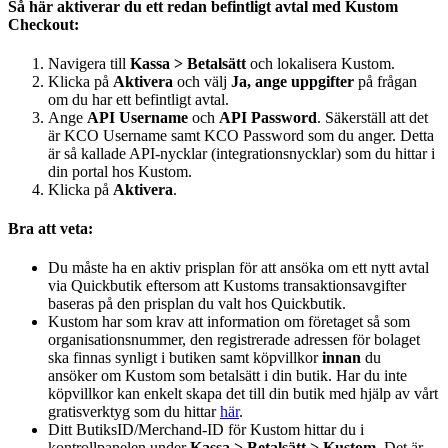
Så här aktiverar du ett redan befintligt avtal med Kustom
Checkout:
Navigera till
Kassa > Betalsätt
och lokalisera Kustom.
Klicka på
Aktivera
och välj
Ja, ange uppgifter
på frågan
om du har ett befintligt avtal.
Ange
API
Username
och
API
Password
. Säkerställ att det
är KCO Username samt KCO Password som du anger. Detta
är så kallade API-nycklar (integrationsnycklar) som du hittar i
din portal hos Kustom.
Klicka på
Aktivera
.
Bra att veta:
Du måste ha en aktiv prisplan för att ansöka om ett nytt avtal
via Quickbutik eftersom att Kustoms transaktionsavgifter
baseras på den prisplan du valt hos Quickbutik.
Kustom har som krav att information om företaget så som
organisationsnummer, den registrerade adressen för bolaget
ska finnas synligt i butiken samt köpvillkor
innan
du
ansöker om Kustom som betalsätt i din butik. Har du inte
köpvillkor kan enkelt skapa det till din butik med hjälp av vårt
gratisverktyg som du hittar
här
.
Ditt ButiksID/Merchand-ID för Kustom hittar du i
kontrollpanelen under
Kassa > Betalsätt
> Kustom
. Det är