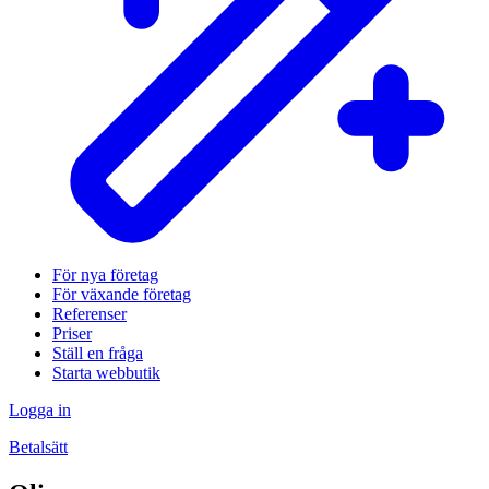
För nya företag
För växande företag
Referenser
Priser
Ställ en fråga
Starta webbutik
Logga in
Betalsätt