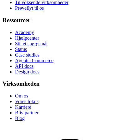
Til voksende virksomheder
Prøveflyt til os
Ressourcer
Academy
Hjælpcenter
Stil et spørgsmål
Status
Case studies
Agentic Commerce
API docs
Design docs
Virksomheden
Om os
Vores fokus
Karriere
Bliv partner
Blog