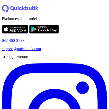
Platformen til e-handel
042-400 65 88
support@quickbutik.com
🇩🇰 Quickbutik