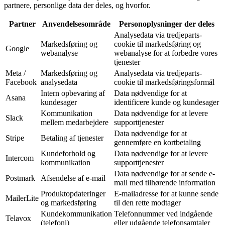
partnere, personlige data der deles, og hvorfor.
Partner
Anvendelsesområde
Personoplysninger der deles
Analysedata via tredjeparts-
Markedsføring og
cookie til markedsføring og
Google
webanalyse
webanalyse for at forbedre vores
tjenester
Meta /
Markedsføring og
Analysedata via tredjeparts-
Facebook
analysedata
cookie til markedsføringsformål
Intern opbevaring af
Data nødvendige for at
Asana
kundesager
identificere kunde og kundesager
Kommunikation
Data nødvendige for at levere
Slack
mellem medarbejdere
supporttjenester
Data nødvendige for at
Stripe
Betaling af tjenester
gennemføre en kortbetaling
Kundeforhold og
Data nødvendige for at levere
Intercom
kommunikation
supporttjenester
Data nødvendige for at sende e-
Postmark
Afsendelse af e-mail
mail med tilhørende information
Produktopdateringer
E-mailadresse for at kunne sende
MailerLite
og markedsføring
til den rette modtager
Kundekommunikation
Telefonnummer ved indgående
Telavox
(telefoni)
eller udgående telefonsamtaler