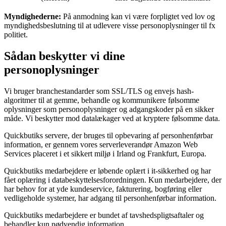
Myndighederne:
På anmodning kan vi være forpligtet ved lov og
myndighedsbeslutning til at udlevere visse personoplysninger til fx
politiet.
Sådan beskytter vi dine
personoplysninger
Vi bruger branchestandarder som SSL/TLS og envejs hash-
algoritmer til at gemme, behandle og kommunikere følsomme
oplysninger som personoplysninger og adgangskoder på en sikker
måde. Vi beskytter mod datalækager ved at kryptere følsomme data.
Quickbutiks servere, der bruges til opbevaring af personhenførbar
information, er gennem vores serverleverandør Amazon Web
Services placeret i et sikkert miljø i Irland og Frankfurt, Europa.
Quickbutiks medarbejdere er løbende oplært i it-sikkerhed og har
fået oplæring i databeskyttelsesforordningen. Kun medarbejdere, der
har behov for at yde kundeservice, fakturering, bogføring eller
vedligeholde systemer, har adgang til personhenførbar information.
Quickbutiks medarbejdere er bundet af tavshedspligtsaftaler og
behandler kun nødvendig information.