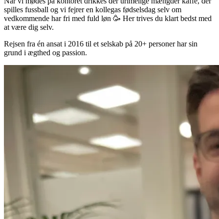
Når vi mødes på kontoret drikkes der urimelige mængder kaffe, der
spilles fussball og vi fejrer en kollegas fødselsdag selv om
vedkommende har fri med fuld løn 🥳 Her trives du klart bedst med
at være dig selv.
Rejsen fra én ansat i 2016 til et selskab på 20+ personer har sin
grund i ægthed og passion.