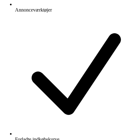
Annonceværktøjer
Forladte indkøbskurve