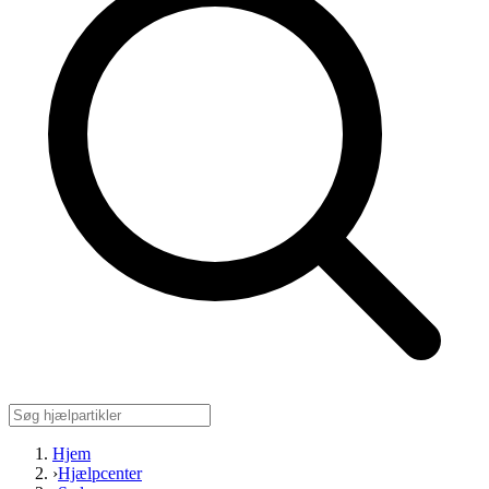
Hjem
›
Hjælpcenter