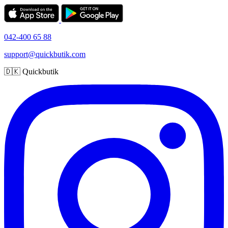
042-400 65 88
support@quickbutik.com
🇩🇰 Quickbutik