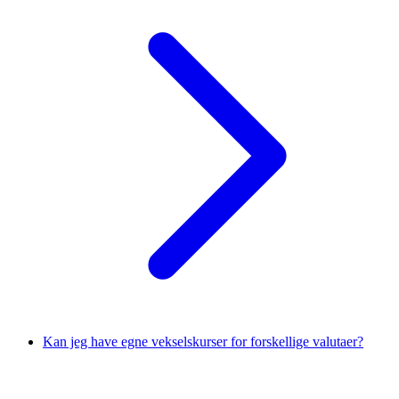
Kan jeg have egne vekselskurser for forskellige valutaer?