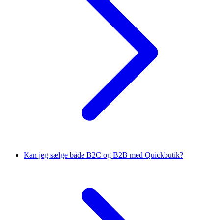
Kan jeg sælge både B2C og B2B med Quickbutik?