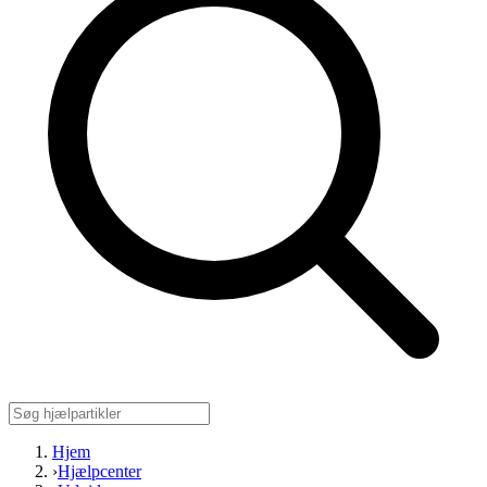
Hjem
›
Hjælpcenter