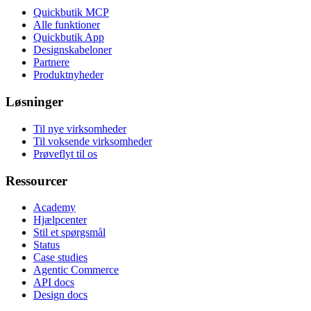
Quickbutik MCP
Alle funktioner
Quickbutik App
Designskabeloner
Partnere
Produktnyheder
Løsninger
Til nye virksomheder
Til voksende virksomheder
Prøveflyt til os
Ressourcer
Academy
Hjælpcenter
Stil et spørgsmål
Status
Case studies
Agentic Commerce
API docs
Design docs