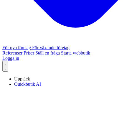
För nya företag
För växande företag
Referenser
Priser
Ställ en fråga
Starta webbutik
Logga in
Upptäck
Quickbutik AI