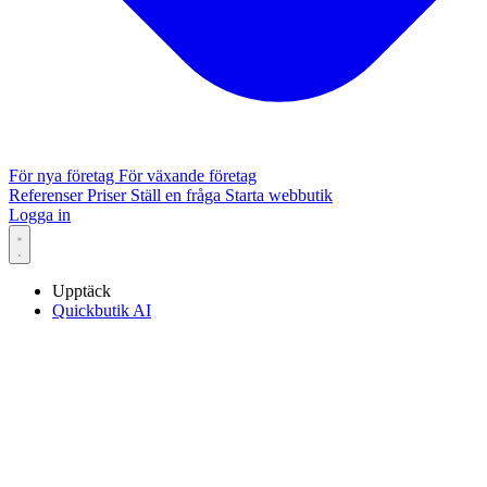
För nya företag
För växande företag
Referenser
Priser
Ställ en fråga
Starta webbutik
Logga in
Upptäck
Quickbutik AI