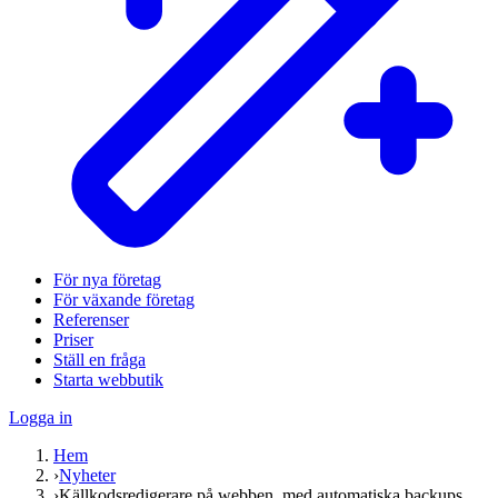
För nya företag
För växande företag
Referenser
Priser
Ställ en fråga
Starta webbutik
Logga in
Hem
›
Nyheter
›
Källkodsredigerare på webben, med automatiska backups