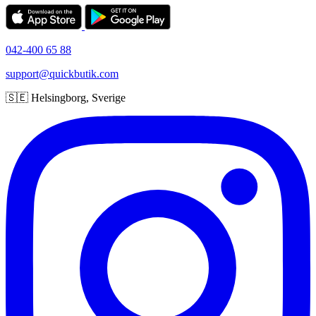
042-400 65 88
support@quickbutik.com
🇸🇪 Helsingborg, Sverige