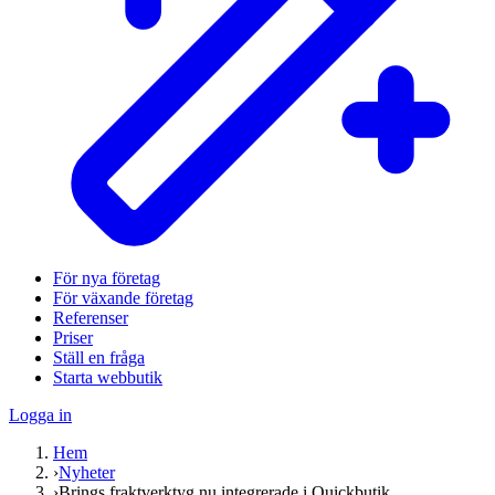
För nya företag
För växande företag
Referenser
Priser
Ställ en fråga
Starta webbutik
Logga in
Hem
›
Nyheter
›
Brings fraktverktyg nu integrerade i Quickbutik