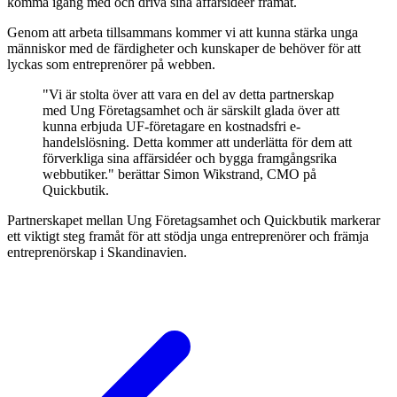
komma igång med och driva sina affärsidéer framåt.
Genom att arbeta tillsammans kommer vi att kunna stärka unga
människor med de färdigheter och kunskaper de behöver för att
lyckas som entreprenörer på webben.
"Vi är stolta över att vara en del av detta partnerskap
med Ung Företagsamhet och är särskilt glada över att
kunna erbjuda UF-företagare en kostnadsfri e-
handelslösning. Detta kommer att underlätta för dem att
förverkliga sina affärsidéer och bygga framgångsrika
webbutiker." berättar Simon Wikstrand, CMO på
Quickbutik.
Partnerskapet mellan Ung Företagsamhet och Quickbutik markerar
ett viktigt steg framåt för att stödja unga entreprenörer och främja
entreprenörskap i Skandinavien.