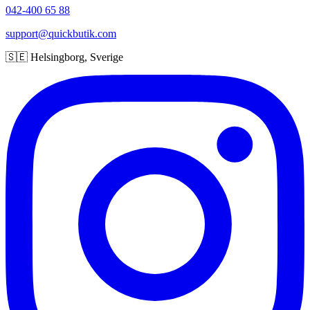
042-400 65 88
support@quickbutik.com
🇸🇪 Helsingborg, Sverige