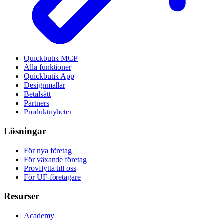
Quickbutik MCP
Alla funktioner
Quickbutik App
Designmallar
Betalsätt
Partners
Produktnyheter
Lösningar
För nya företag
För växande företag
Provflytta till oss
För UF-företagare
Resurser
Academy