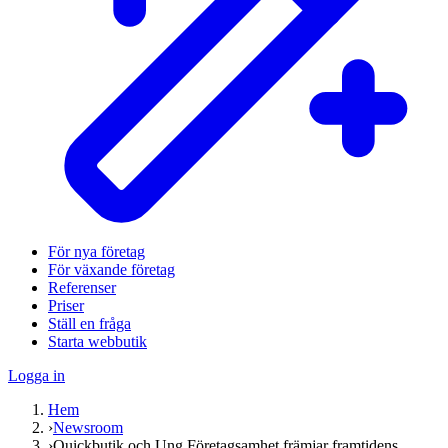
För nya företag
För växande företag
Referenser
Priser
Ställ en fråga
Starta webbutik
Logga in
Hem
›
Newsroom
›
Quickbutik och Ung Företagsamhet främjar framtidens