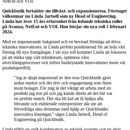
NetEnt och VOI.
Quickbutik fortsätter sin tillväxt- och expansionsresa. Företaget
välkomnar nu Linda Jartsell som ny Head of Engineering.
Linda har över 15 års erfarenhet från ledande tekniska roller
på Avanza, NetEnt och VOI. Hon börjar sin nya roll 1 februari
2024.
Med en imponerande bakgrund och en bevisad förmåga att driva
tekniska innovationer, är Linda perfekt positionerad för att leda vårt
företag till nya framgångar. I sin nya roll kommer Linda att fokusera
på att stärka upp vårt teknikteam, optimera våra
utvecklingsprocesser och införa banbrytande innovationer inom vår
produktportfölj.
"Jag är djupt imponerad av den resa Quickbutik gjort
sedan starten och det driv och engagemang som finns
inom bolaget. För mig är det viktigt att arbeta med en
produkt jag tror på och jag kände direkt att det här var
en perfekt match. Det ska bli kul att få hjälpa alla
blivande och etablerade entreprenörer där ute att
förverkliga sina drömmar med hjälp av Quickbutiks
innovativa lösningar," säger Linda Jartsell, Head of
Engineering på Quickbutik.
Linda tillför en unik kombination av teknisk expertis och en djup