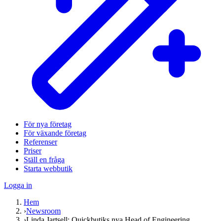
För nya företag
För växande företag
Referenser
Priser
Ställ en fråga
Starta webbutik
Logga in
Hem
›
Newsroom
›
Linda Jartsell: Quickbutiks nya Head of Engineering