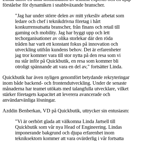
förståelse för dynamiken i snabbväxande branscher.
"Jag har under större delen av mitt yrkesliv arbetat som
ledare och chef i teknikdrivna företag i hårt
konkurrensutsatta branscher, från finans och retail till
gaming och mobility. Jag har byggt upp och lett
techorganisationer av olika storlekar där den röda
tråden har varit ett konstant fokus på innovation och
utveckling utifrån kundens behov. Det är erfarenheter
jag tror kommer vara till stor nytta på den resa som vi
nu står inför på Quickbutik, en resa som kommer bli
otroligt spännande att vara en del av," fortsätter Linda.
Quickbutik har även nyligen genomfört betydande rekryteringar
inom både backend- och frontendutveckling. Under de senaste
månaderna har teamet utökats med talangfulla utvecklare, vilket
stärker företagets kapacitet att leverera avancerade och
användarvänliga lösningar.
Azddin Benberkan, VD på Quickbutik, uttrycker sin entusiasm:
"Vi är oerhört glada att välkomna Linda Jartsell till
Quickbutik som vår nya Head of Engineering. Lindas
imponerande bakgrund och djupa erfarenhet inom
tekniksektorn kommer att vara ovärderlig i vår fortsatta