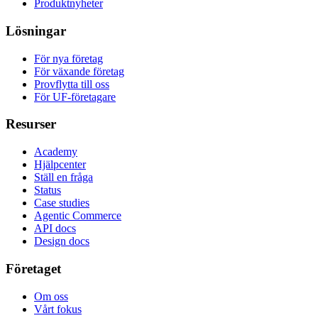
Produktnyheter
Lösningar
För nya företag
För växande företag
Provflytta till oss
För UF-företagare
Resurser
Academy
Hjälpcenter
Ställ en fråga
Status
Case studies
Agentic Commerce
API docs
Design docs
Företaget
Om oss
Vårt fokus