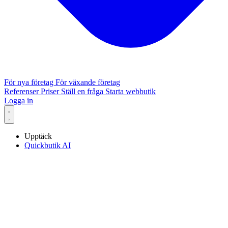
För nya företag
För växande företag
Referenser
Priser
Ställ en fråga
Starta webbutik
Logga in
Upptäck
Quickbutik AI