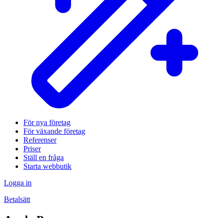
För nya företag
För växande företag
Referenser
Priser
Ställ en fråga
Starta webbutik
Logga in
Betalsätt