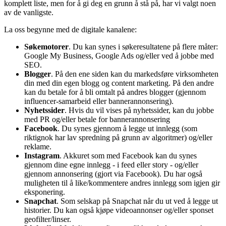
komplett liste, men for å gi deg en grunn å stå på, har vi valgt noen
av de vanligste.
La oss begynne med de digitale kanalene:
Søkemotorer
. Du kan synes i søkeresultatene på flere måter:
Google My Business, Google Ads og/eller ved å jobbe med
SEO.
Blogger
. På den ene siden kan du markedsføre virksomheten
din med din egen blogg og content marketing. På den andre
kan du betale for å bli omtalt på andres blogger (gjennom
influencer-samarbeid eller bannerannonsering).
Nyhetssider
. Hvis du vil vises på nyhetssider, kan du jobbe
med PR og/eller betale for bannerannonsering
Facebook
. Du synes gjennom å legge ut innlegg (som
riktignok har lav spredning på grunn av algoritmer) og/eller
reklame.
Instagram
. Akkuret som med Facebook kan du synes
gjennom dine egne innlegg - i feed eller story - og/eller
gjennom annonsering (gjort via Facebook). Du har også
muligheten til å like/kommentere andres innlegg som igjen gir
eksponering.
Snapchat
. Som selskap på Snapchat når du ut ved å legge ut
historier. Du kan også kjøpe videoannonser og/eller sponset
geofilter/linser.