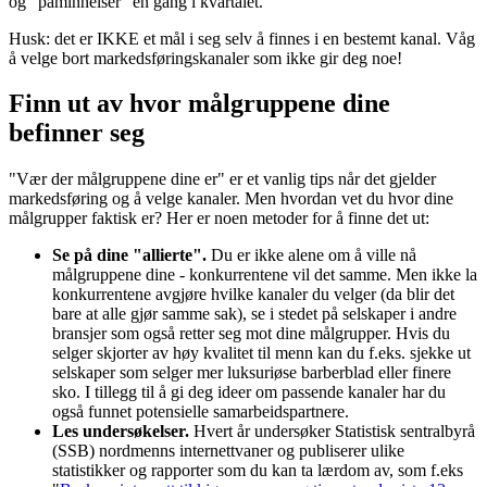
og "påminnelser" en gang i kvartalet.
Husk: det er IKKE et mål i seg selv å finnes i en bestemt kanal. Våg
å velge bort markedsføringskanaler som ikke gir deg noe!
Finn ut av hvor målgruppene dine
befinner seg
"Vær der målgruppene dine er" er et vanlig tips når det gjelder
markedsføring og å velge kanaler. Men hvordan vet du hvor dine
målgrupper faktisk er? Her er noen metoder for å finne det ut:
Se på dine "allierte".
Du er ikke alene om å ville nå
målgruppene dine - konkurrentene vil det samme. Men ikke la
konkurrentene avgjøre hvilke kanaler du velger (da blir det
bare at alle gjør samme sak), se i stedet på selskaper i andre
bransjer som også retter seg mot dine målgrupper. Hvis du
selger skjorter av høy kvalitet til menn kan du f.eks. sjekke ut
selskaper som selger mer luksuriøse barberblad eller finere
sko. I tillegg til å gi deg ideer om passende kanaler har du
også funnet potensielle samarbeidspartnere.
Les undersøkelser.
Hvert år undersøker Statistisk sentralbyrå
(SSB) nordmenns internettvaner og publiserer ulike
statistikker og rapporter som du kan ta lærdom av, som f.eks