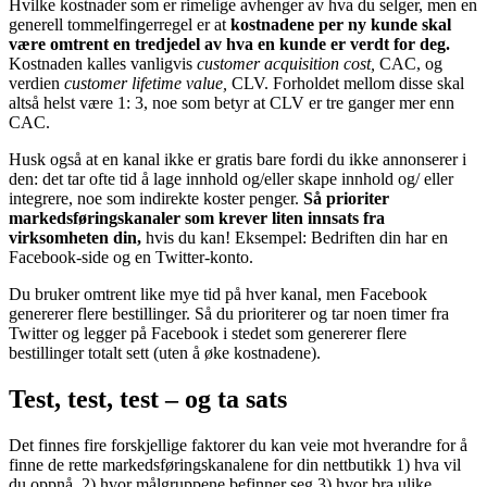
Hvilke kostnader som er rimelige avhenger av hva du selger, men en
generell tommelfingerregel er at
kostnadene per ny kunde skal
være omtrent en tredjedel av hva en kunde er verdt for deg.
Kostnaden kalles vanligvis
customer acquisition cost,
CAC, og
verdien
customer lifetime value,
CLV. Forholdet mellom disse skal
altså helst være 1: 3, noe som betyr at CLV er tre ganger mer enn
CAC.
Husk også at en kanal ikke er gratis bare fordi du ikke annonserer i
den: det tar ofte tid å lage innhold og/eller skape innhold og/ eller
integrere, noe som indirekte koster penger.
Så prioriter
markedsføringskanaler som krever liten innsats fra
virksomheten din,
hvis du kan! Eksempel: Bedriften din har en
Facebook-side og en Twitter-konto.
Du bruker omtrent like mye tid på hver kanal, men Facebook
genererer flere bestillinger. Så du prioriterer og tar noen timer fra
Twitter og legger på Facebook i stedet som genererer flere
bestillinger totalt sett (uten å øke kostnadene).
Test, test, test – og ta sats
Det finnes fire forskjellige faktorer du kan veie mot hverandre for å
finne de rette markedsføringskanalene for din nettbutikk 1) hva vil
du oppnå, 2) hvor målgruppene befinner seg 3) hvor bra ulike