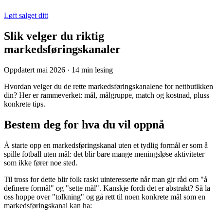
Løft salget ditt
Slik velger du riktig
markedsføringskanaler
Oppdatert mai 2026
·
14 min lesing
Hvordan velger du de rette markedsføringskanalene for nettbutikken
din? Her er rammeverket: mål, målgruppe, match og kostnad, pluss
konkrete tips.
Bestem deg for hva du vil oppnå
Å starte opp en markedsføringskanal uten et tydlig formål er som å
spille fotball uten mål: det blir bare mange meningsløse aktiviteter
som ikke fører noe sted.
Til tross for dette blir folk raskt uinteresserte når man gir råd om "å
definere formål" og "sette mål". Kanskje fordi det er abstrakt? Så la
oss hoppe over "tolkning" og gå rett til noen konkrete mål som en
markedsføringskanal kan ha: