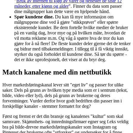
"
Bruk av internett til kjøp av varer og tjenester de siste 12
måneder, etter kjønn og alder
". Finner du data som passer
dine målgrupper kan dette være en hjelpende hånd.
Spør kundene dine.
Du kan få mye informasjon om
målgruppene dine ved å gjøre "stikkprøver" eller spørre
eksisterende kunder. Be dem fortelle hvilke medier de bruker
på en vanlig dag, hvor mye og på hvilken måte, hvordan de
vil motta reklame m.m. Og våg å spørre hva de tror du kan
gjøre for å nå flere! De fleste kunder deler gjerne det de tenker
og bidrar med tilbakemeldinger. I tillegg til å få viktig innsikt,
styrker du også forholdet til kundene dine. Så tør du spørre -
det er ikke uprofesjonelt, det viser at du bryr deg.
Match kanalene med din nettbutikk
Hver markedsføringskanal lever sitt "eget liv" og passer for ulike
saker. Dels på grunn av hvilken type media som er i sentrum (tekst,
bilde, video eller lyd), dels på grunn av brukerne og deres
forventninger. Vurder derfor hvor godt bedriften din passer inn i
forskjellige kanaler - stemmer formatet for deg?
Først og fremst er det din bransje og kanalenes "kultur" som skal
samsvare. Skjønnhets- og innredningsfirmaer egner seg f.eks veldig
bra på bilde-drevne markedsføringskanaler som Instagram og
Pinterest der brukerne ofte "utforsker" og undersøker for å finne