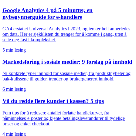
Google Analytics 4 på 5 minutter, en
nybegynnerguide for e-handlere
GA4 erstattet Universal Analytics i 2023, og tenker helt annerledes
om data. Her er sjekklisten du trenger for å komme i gang, uten å
sette deg fast i kompleksitet.
5 min lesing
Markedsføring i sosiale medier: 9 forslag på innhold
Ni konkrete typer innhold for sosiale medier, fra produktnyheter og
bak-kulissene til guider, trender og brukergenerert innhold.
6 min lesing
Vil du redde flere kunder i kassen? 5 tips
Fem tips for å redusere antallet forlatte handlekurver, fra
påminnelses-e-poster og kjente betalingsleverandører til tydelige
priser og enkel checkout.
4 min lesing