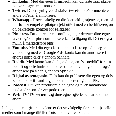
Linkedin.
Med din egen firmaprofil kan du laste opp, skape
nettverk og/eller annonsere.
Twitter.
Du er synlig ved å skrive tweets, like/kommentere
andre og/eller å annonsere.
Whatsapp.
Hovedsakelig en direktemeldingstjeneste, men nå
blir for eksempel et pilotprosjekt utført med en bedriftsversjon
og bekreftede kontoer for selskaper.
Pinterest.
Du oppretter en profil og lager deretter dine egne
tavler og/eller pins som brukere kan få tilgang til. Det er også
mulig å markedsføre pins.
Youtube.
Med din egen kanal kan du laste opp dine egne
videoer og med en Google Ads-konto kan du annonsere i
andres klipp eller gjennom bannere.
Reddit.
Med konto kan du lage din egen "subreddit" for din
bedrift og dele innhold i andre subreddits. I dag kan du også
annonsere på siden gjennom Sprinklr.
Digital avis/magasin.
Dels kan du publisere din egen og dels
kan du bli sett i andre gjennom annonsering eller PR.
Podcast.
Du kan produsere dine egne og/eller samarbeide
med andre som driver podcaster.
Web-TV/TV-serier.
Lag dine egne og/eller samarbeid med
andre.
I tillegg til de digitale kanalene er det selvfølgelig flere tradisjonelle
medier som i mange tilfeller fortsatt kan være aktuelle: