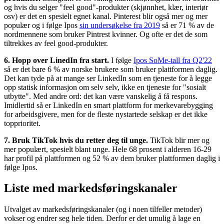
og hvis du selger "feel good"-produkter (skjønnhet, klær, interiør
osv) er det en spesielt egnet kanal. Pinterest blir også mer og mer
populær og i følge Ipos
sin undersøkelse fra 2019
så er 71 % av de
nordmennene som bruker Pintrest kvinner. Og ofte er det de som
tiltrekkes av feel good-produkter.
6. Hopp over LinedIn fra start.
I følge
Ipos SoMe-tall fra Q2'22
så er det bare 6 % av norske brukere som bruker plattformen daglig.
Det kan tyde på at mange ser LinkedIn som en tjeneste for å legge
opp statisk informasjon om selv selv, ikke en tjeneste for "sosialt
utbytte". Med andre ord: det kan være vanskelig å få respons.
Imidlertid så er LinkedIn en smart plattform for merkevarebygging
for arbeidsgivere, men for de fleste nystartede selskap er det ikke
topprioritet.
7. Bruk TikTok hvis du retter deg til unge.
TikTok blir mer og
mer populært, spesielt blant unge. Hele 68 prosent i alderen 16-29
har profil på plattformen og 52 % av dem bruker plattformen daglig i
følge Ipos.
Liste med markedsføringskanaler
Utvalget av markedsføringskanaler (og i noen tilfeller metoder)
vokser og endrer seg hele tiden. Derfor er det umulig å lage en