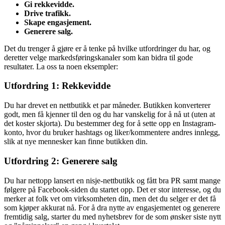
Gi rekkevidde.
Drive trafikk.
Skape engasjement.
Generere salg.
Det du trenger å gjøre er å tenke på hvilke utfordringer du har, og
deretter velge markedsføringskanaler som kan bidra til gode
resultater. La oss ta noen eksempler:
Utfordring 1: Rekkevidde
Du har drevet en nettbutikk et par måneder. Butikken konverterer
godt, men få kjenner til den og du har vanskelig for å nå ut (uten at
det koster skjorta). Du bestemmer deg for å sette opp en Instagram-
konto, hvor du bruker hashtags og liker/kommentere andres innlegg,
slik at nye mennesker kan finne butikken din.
Utfordring 2: Generere salg
Du har nettopp lansert en nisje-nettbutikk og fått bra PR samt mange
følgere på Facebook-siden du startet opp. Det er stor interesse, og du
merker at folk vet om virksomheten din, men det du selger er det få
som kjøper akkurat nå. For å dra nytte av engasjementet og generere
fremtidig salg, starter du med nyhetsbrev for de som ønsker siste nytt