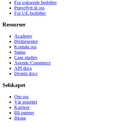
For voksende bedrifter
Prøveflytt til oss
For UE-bedrifter
Ressurser
Academy
Hjelpesenter
Kontakt oss
Status
Case studies
Agentic Commerce
API docs
Design docs
Selskapet
Om oss
Vår prioritet
Karriere
Bli partner
Blogg