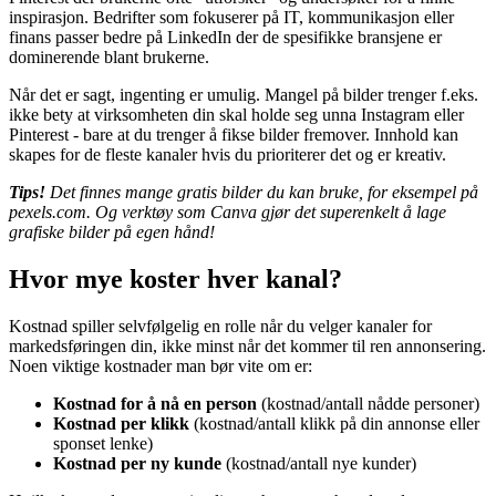
inspirasjon. Bedrifter som fokuserer på IT, kommunikasjon eller
finans passer bedre på LinkedIn der de spesifikke bransjene er
dominerende blant brukerne.
Når det er sagt, ingenting er umulig. Mangel på bilder trenger f.eks.
ikke bety at virksomheten din skal holde seg unna Instagram eller
Pinterest - bare at du trenger å fikse bilder fremover. Innhold kan
skapes for de fleste kanaler hvis du prioriterer det og er kreativ.
Tips!
Det finnes mange gratis bilder du kan bruke, for eksempel på
pexels.com. Og verktøy som Canva gjør det superenkelt å lage
grafiske bilder på egen hånd!
Hvor mye koster hver kanal?
Kostnad spiller selvfølgelig en rolle når du velger kanaler for
markedsføringen din, ikke minst når det kommer til ren annonsering.
Noen viktige kostnader man bør vite om er:
Kostnad for å nå en person
(kostnad/antall nådde personer)
Kostnad per klikk
(kostnad/antall klikk på din annonse eller
sponset lenke)
Kostnad per ny kunde
(kostnad/antall nye kunder)