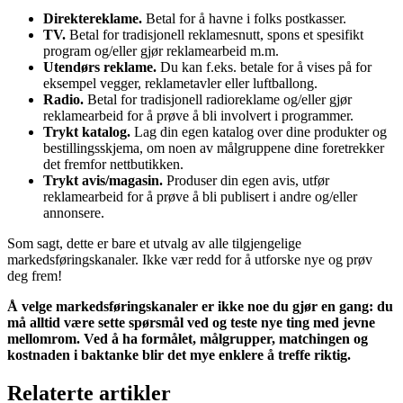
Direktereklame.
Betal for å havne i folks postkasser.
TV.
Betal for tradisjonell reklamesnutt, spons et spesifikt
program og/eller gjør reklamearbeid m.m.
Utendørs reklame.
Du kan f.eks. betale for å vises på for
eksempel vegger, reklametavler eller luftballong.
Radio.
Betal for tradisjonell radioreklame og/eller gjør
reklamearbeid for å prøve å bli involvert i programmer.
Trykt katalog.
Lag din egen katalog over dine produkter og
bestillingsskjema, om noen av målgruppene dine foretrekker
det fremfor nettbutikken.
Trykt avis/magasin.
Produser din egen avis, utfør
reklamearbeid for å prøve å bli publisert i andre og/eller
annonsere.
Som sagt, dette er bare et utvalg av alle tilgjengelige
markedsføringskanaler. Ikke vær redd for å utforske nye og prøv
deg frem!
Å velge markedsføringskanaler er ikke noe du gjør en gang: du
må alltid være sette spørsmål ved og teste nye ting med jevne
mellomrom. Ved å ha formålet, målgrupper, matchingen og
kostnaden i baktanke blir det mye enklere å treffe riktig.
Relaterte artikler