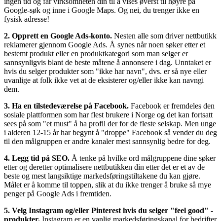
ingen tid og får virksomheten din til å vises øverst til høyre på
Google-søk og inne i Google Maps. Og nei, du trenger ikke en
fysisk adresse!
2. Opprett en Google Ads-konto.
Nesten alle som driver nettbutikk
reklamerer gjennom Google Ads. Å synes når noen søker etter et
bestemt produkt eller en produktkategori som man selger er
sannsynligvis blant de beste måtene å annonsere i dag. Unntaket er
hvis du selger produkter som "ikke har navn", dvs. er så nye eller
uvanlige at folk ikke vet at de eksisterer og/eller ikke kan navngi
dem.
3. Ha en tilstedeværelse på Facebook.
Facebook er fremdeles den
sosiale plattformen som har flest brukere i Norge og det kan fortsatt
sees på som "et must" å ha profil der for de fleste selskap. Men unge
i alderen 12-15 år har begynt å "droppe" Facebook så vender du deg
til den målgruppen er andre kanaler mest sannsynlig bedre for deg.
4. Legg tid på SEO.
Å tenke på hvilke ord målgruppene dine søker
etter og deretter optimalisere nettbutikken din etter det er et av de
beste og mest langsiktige markedsføringstiltakene du kan gjøre.
Målet er å komme til toppen, slik at du ikke trenger å bruke så mye
penger på Google Ads i fremtiden.
5. Velg Instagram og/eller Pinterest hvis du selger "feel good" -
produkter.
Instagram er en vanlig markedsføringskanal for bedrifter