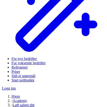
For nye bedrifter
For voksende bedrifter
Referanser
Priser
Still et spørsmål
Start nettbutikk
Logg inn
Hjem
›
Academy
›
Løft salget ditt