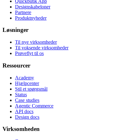
Quickbutik App
Designskabeloner
Partnere
Produktnyheder
Løsninger
Til nye virksomheder
Til voksende virksomheder
Prøveflyt til os
Ressourcer
Academy
Hjælpcenter
Stil et spørgsmål
Status
Case studies
Agentic Commerce
API docs
Design docs
Virksomheden