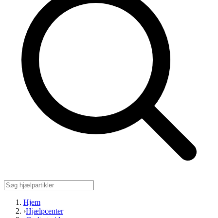
Hjem
›
Hjælpcenter