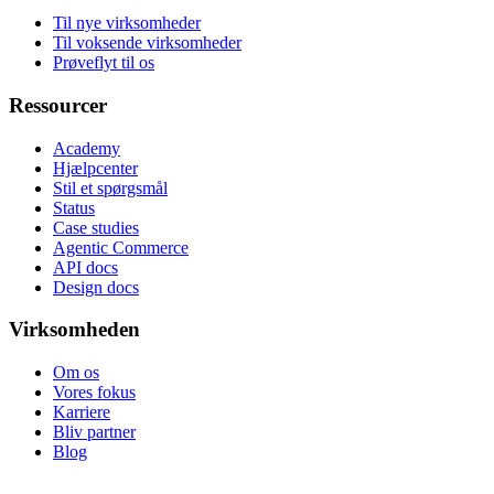
Til nye virksomheder
Til voksende virksomheder
Prøveflyt til os
Ressourcer
Academy
Hjælpcenter
Stil et spørgsmål
Status
Case studies
Agentic Commerce
API docs
Design docs
Virksomheden
Om os
Vores fokus
Karriere
Bliv partner
Blog