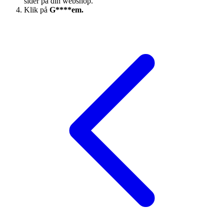
sider på din webshop.
Klik på
G****em.