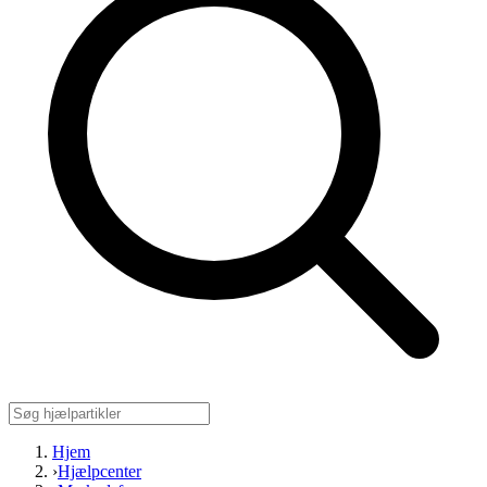
Hjem
›
Hjælpcenter