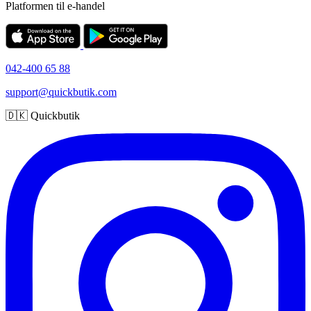
Platformen til e-handel
042-400 65 88
support@quickbutik.com
🇩🇰 Quickbutik