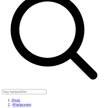
Hjem
›
Hjælpcenter