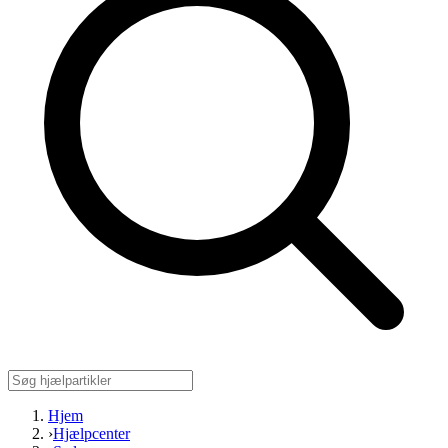
Hjem
›
Hjælpcenter