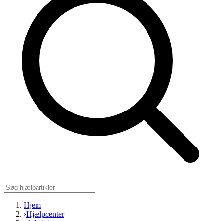
Hjem
›
Hjælpcenter