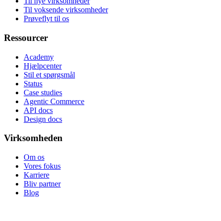
Til nye virksomheder
Til voksende virksomheder
Prøveflyt til os
Ressourcer
Academy
Hjælpcenter
Stil et spørgsmål
Status
Case studies
Agentic Commerce
API docs
Design docs
Virksomheden
Om os
Vores fokus
Karriere
Bliv partner
Blog