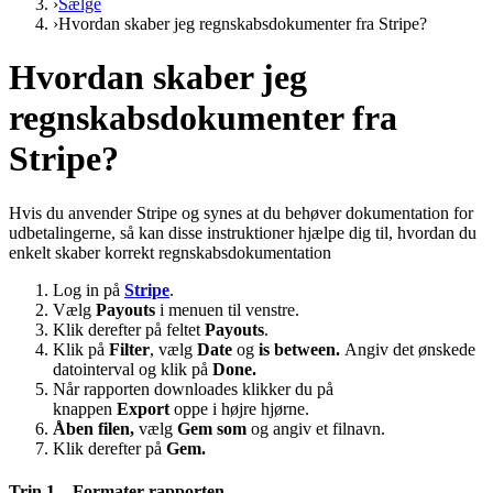
›
Sælge
›
Hvordan skaber jeg regnskabsdokumenter fra Stripe?
Hvordan skaber jeg
regnskabsdokumenter fra
Stripe?
Hvis du anvender Stripe og synes at du behøver dokumentation for
udbetalingerne, så kan disse instruktioner hjælpe dig til, hvordan du
enkelt skaber korrekt regnskabsdokumentation
Log in på
Stripe
.
Vælg
Payouts
i menuen til venstre.
Klik derefter på feltet
Payouts
.
Klik på
Filter
, vælg
Date
og
is between.
Angiv det ønskede
datointerval og klik på
Done.
Når rapporten downloades klikker du på
knappen
Export
oppe i højre hjørne.
Åben filen,
vælg
Gem som
og angiv et filnavn.
Klik derefter på
Gem.
Trin 1 – Formater rapporten