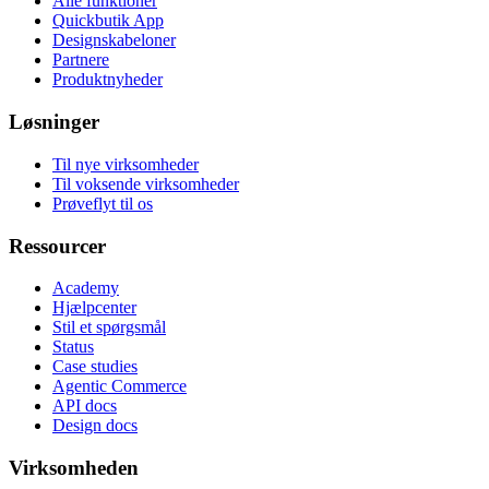
Alle funktioner
Quickbutik App
Designskabeloner
Partnere
Produktnyheder
Løsninger
Til nye virksomheder
Til voksende virksomheder
Prøveflyt til os
Ressourcer
Academy
Hjælpcenter
Stil et spørgsmål
Status
Case studies
Agentic Commerce
API docs
Design docs
Virksomheden