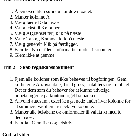
Åben excelfilen som du har downloadet.
Markér kolonne A
Vælg faene Data i excel
Vælg tekst til Kolonner
Vælg Afgrænset felt, klik på næste
Vælg Tab og Komma, klik på næste
Vælg generelt, klik på færdiggør.
Færdigt. Nu er filens information opdelt i kolonner.
Glem ikke at gemme.
Trin 2 – Skab regnskabsdokument
Fjern alle kolloner som ikke behøves til bogføringen. Gem
kollonerne Arraival date, Total gross, Total fees og Total net.
Det er dem som du behøver for at kunne udvælge
udbetalingerne på kontoudtoget fra banken
Anvend autosum i excel længst nede under hver kolonne for
at summere værdien i respektive kolonne.
Marker alle beløbene og omformater til valuta kr med to
decimaler.
Færdigt. Gem filen og udskriv.
Godt at vide: