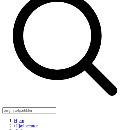
Hjem
›
Hjælpcenter