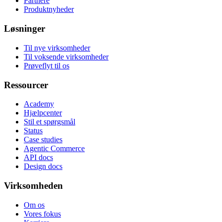
Partnere
Produktnyheder
Løsninger
Til nye virksomheder
Til voksende virksomheder
Prøveflyt til os
Ressourcer
Academy
Hjælpcenter
Stil et spørgsmål
Status
Case studies
Agentic Commerce
API docs
Design docs
Virksomheden
Om os
Vores fokus