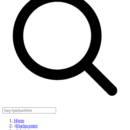
Hjem
›
Hjælpcenter