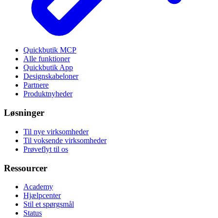
Quickbutik MCP
Alle funktioner
Quickbutik App
Designskabeloner
Partnere
Produktnyheder
Løsninger
Til nye virksomheder
Til voksende virksomheder
Prøveflyt til os
Ressourcer
Academy
Hjælpcenter
Stil et spørgsmål
Status