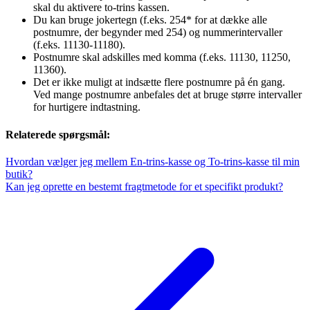
skal du aktivere to-trins kassen.
Du kan bruge jokertegn (f.eks. 254* for at dække alle
postnumre, der begynder med 254) og nummerintervaller
(f.eks. 11130-11180).
Postnumre skal adskilles med komma (f.eks. 11130, 11250,
11360).
Det er ikke muligt at indsætte flere postnumre på én gang.
Ved mange postnumre anbefales det at bruge større intervaller
for hurtigere indtastning.
Relaterede spørgsmål:
Hvordan vælger jeg mellem En-trins-kasse og To-trins-kasse til min
butik?
Kan jeg oprette en bestemt fragtmetode for et specifikt produkt?