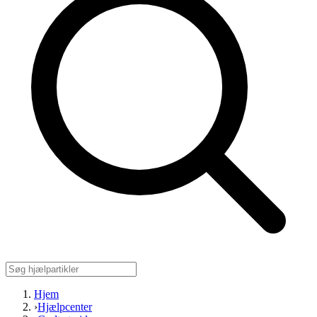
Hjem
›
Hjælpcenter