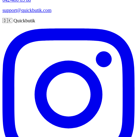
support@quickbutik.com
🇩🇰 Quickbutik