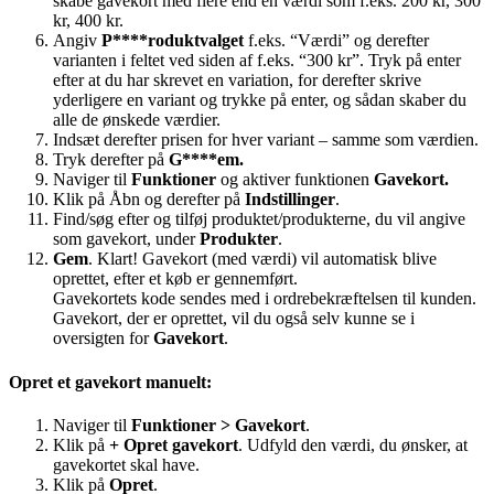
skabe gavekort med flere end en værdi som f.eks. 200 kr, 300
kr, 400 kr.
Angiv
P****roduktvalget
f.eks. “Værdi” og derefter
varianten i feltet ved siden af f.eks. “300 kr”. Tryk på enter
efter at du har skrevet en variation, for derefter skrive
yderligere en variant og trykke på enter, og sådan skaber du
alle de ønskede værdier.
Indsæt derefter prisen for hver variant – samme som værdien.
Tryk derefter på
G****em.
Naviger til
Funktioner
og aktiver funktionen
Gavekort.
Klik på Åbn og derefter på
Indstillinger
.
Find/søg efter og tilføj produktet/produkterne, du vil angive
som gavekort, under
Produkter
.
Gem
. Klart! Gavekort (med værdi) vil automatisk blive
oprettet, efter et køb er gennemført.
Gavekortets kode sendes med i ordrebekræftelsen til kunden.
Gavekort, der er oprettet, vil du også selv kunne se i
oversigten for
Gavekort
.
Opret et gavekort manuelt:
Naviger til
Funktioner > Gavekort
.
Klik på
+ Opret gavekort
. Udfyld den værdi, du ønsker, at
gavekortet skal have.
Klik på
Opret
.