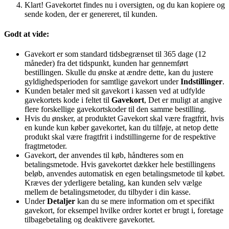
Klart! Gavekortet findes nu i oversigten, og du kan kopiere og
sende koden, der er genereret, til kunden.
Godt at vide:
Gavekort er som standard tidsbegrænset til 365 dage (12
måneder) fra det tidspunkt, kunden har gennemført
bestillingen. Skulle du ønske at ændre dette, kan du justere
gyldighedsperioden for samtlige gavekort under
Indstillinger
.
Kunden betaler med sit gavekort i kassen ved at udfylde
gavekortets kode i feltet til
Gavekort
, Det er muligt at angive
flere forskellige gavekortskoder til den samme bestilling.
Hvis du ønsker, at produktet Gavekort skal være fragtfrit, hvis
en kunde kun køber gavekortet, kan du tilføje, at netop dette
produkt skal være fragtfrit i indstillingerne for de respektive
fragtmetoder.
Gavekort, der anvendes til køb, håndteres som en
betalingsmetode. Hvis gavekortet dækker hele bestillingens
beløb, anvendes automatisk en egen betalingsmetode til købet.
Kræves der yderligere betaling, kan kunden selv vælge
mellem de betalingsmetoder, du tilbyder i din kasse.
Under
Detaljer
kan du se mere information om et specifikt
gavekort, for eksempel hvilke ordrer kortet er brugt i, foretage
tilbagebetaling og deaktivere gavekortet.