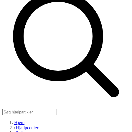
Hjem
›
Hjælpcenter