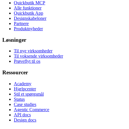
Quickbutik MCP
Alle funktioner
Quickbutik App
Designskabeloner
Partnere
Produktnyheder
Løsninger
Til nye virksomheder
Til voksende virksomheder
Prøveflyt til os
Ressourcer
Academy
Hjælpcenter
Stil et spørgsmål
Status
Case studies
Agentic Commerce
API docs
Design docs