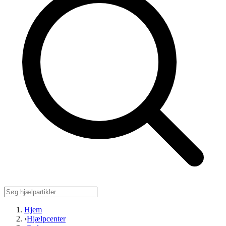
Hjem
›
Hjælpcenter