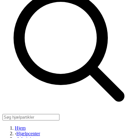
Hjem
›
Hjælpcenter