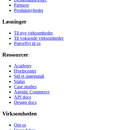
Partnere
Produktnyheder
Løsninger
Til nye virksomheder
Til voksende virksomheder
Prøveflyt til os
Ressourcer
Academy
Hjælpcenter
Stil et spørgsmål
Status
Case studies
Agentic Commerce
API docs
Design docs
Virksomheden
Om os