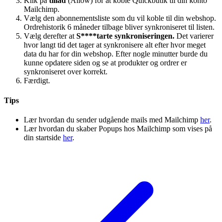
Klik på
tillad
(Allow) for at koble Quickbutik til din konto
Mailchimp.
Vælg den abonnementsliste som du vil koble til din webshop.
Ordrehistorik 6 måneder tilbage bliver synkroniseret til listen.
Vælg derefter at
S****tarte synkroniseringen.
Det varierer
hvor langt tid det tager at synkronisere alt efter hvor meget
data du har for din webshop. Efter nogle minutter burde du
kunne opdatere siden og se at produkter og ordrer er
synkroniseret over korrekt.
Færdigt.
Tips
Lær hvordan du sender udgående mails med Mailchimp
her
.
Lær hvordan du skaber Popups hos Mailchimp som vises på
din startside
her
.