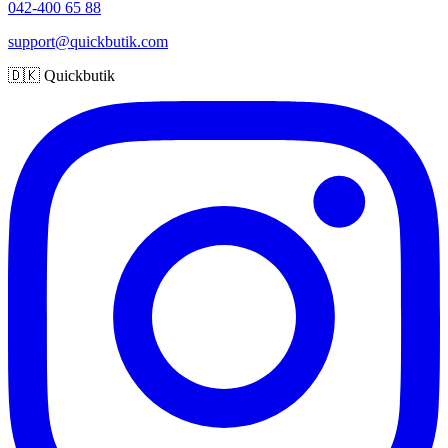
042-400 65 88
support@quickbutik.com
🇩🇰 Quickbutik