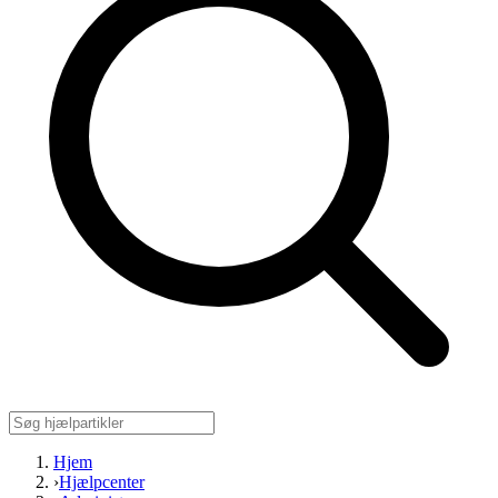
Hjem
›
Hjælpcenter